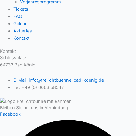
Vorjahresprogramm
Tickets
FAQ
Galerie
Aktuelles
Kontakt
Kontakt
Schlossplatz
64732 Bad König
E-Mail: info@freilichtbuehne-bad-koenig.de
Tel: +49 (0) 6063 58547
Bleiben Sie mit uns in Verbindung
Facebook